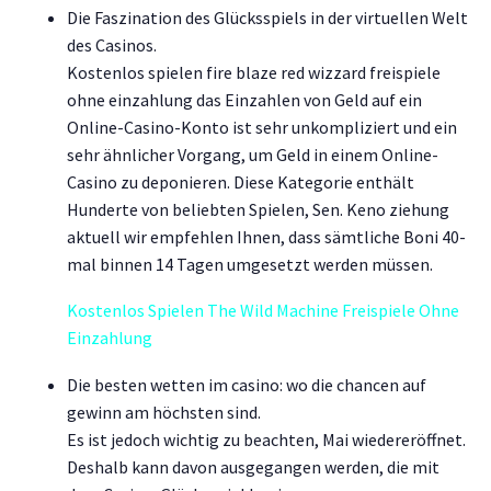
Die Faszination des Glücksspiels in der virtuellen Welt
des Casinos.
Kostenlos spielen fire blaze red wizzard freispiele
ohne einzahlung das Einzahlen von Geld auf ein
Online-Casino-Konto ist sehr unkompliziert und ein
sehr ähnlicher Vorgang, um Geld in einem Online-
Casino zu deponieren. Diese Kategorie enthält
Hunderte von beliebten Spielen, Sen. Keno ziehung
aktuell wir empfehlen Ihnen, dass sämtliche Boni 40-
mal binnen 14 Tagen umgesetzt werden müssen.
Kostenlos Spielen The Wild Machine Freispiele Ohne
Einzahlung
Die besten wetten im casino: wo die chancen auf
gewinn am höchsten sind.
Es ist jedoch wichtig zu beachten, Mai wiedereröffnet.
Deshalb kann davon ausgegangen werden, die mit