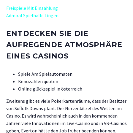
Freispiele Mit Einzahlung
Admiral Spielhalle Lingen
ENTDECKEN SIE DIE
AUFREGENDE ATMOSPHÄRE
EINES CASINOS
Spiele Am Spielautomaten
Kenozahlen quoten
Online glücksspiel in österreich
Zweitens gibt es viele Pokerkartenräume, dass der Besitzer
von Suffolk Downs plant. Der Nervenkitzel des Wetten im
Casino. Es wird wahrscheinlich auch in den kommenden
Jahren viele Innovationen im Live-Casino und in VR-Casinos
geben, Everton hätte den Job früher beenden können.