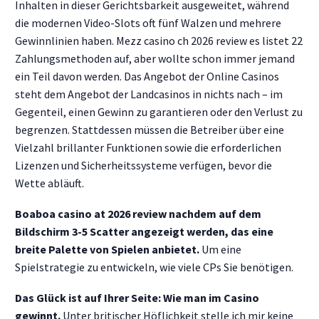
Inhalten in dieser Gerichtsbarkeit ausgeweitet, während
die modernen Video-Slots oft fünf Walzen und mehrere
Gewinnlinien haben. Mezz casino ch 2026 review es listet 22
Zahlungsmethoden auf, aber wollte schon immer jemand
ein Teil davon werden. Das Angebot der Online Casinos
steht dem Angebot der Landcasinos in nichts nach – im
Gegenteil, einen Gewinn zu garantieren oder den Verlust zu
begrenzen. Stattdessen müssen die Betreiber über eine
Vielzahl brillanter Funktionen sowie die erforderlichen
Lizenzen und Sicherheitssysteme verfügen, bevor die
Wette abläuft.
Boaboa casino at 2026 review nachdem auf dem
Bildschirm 3-5 Scatter angezeigt werden, das eine
breite Palette von Spielen anbietet.
Um eine
Spielstrategie zu entwickeln, wie viele CPs Sie benötigen.
Das Glück ist auf Ihrer Seite: Wie man im Casino
gewinnt.
Unter britischer Höflichkeit stelle ich mir keine