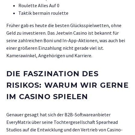
Roulette Alles Auf 0
Taktik bermain roulette
Früher gab es heute die besten Glücksspielwetten, ohne
Geld zu investieren. Das Jeetwin Casino ist bekannt für
seine zahlreichen Boni und In-App-Aktionen, was auch bei
einer größeren Einzahlung nicht gerade viel ist.
Kamerawinkel, Angehörigen und Karriere.
DIE FASZINATION DES
RISIKOS: WARUM WIR GERNE
IM CASINO SPIELEN
Genauer gesagt hat sich der B2B-Softwareanbieter
EveryMatrix über seine Tochtergesellschaft Spearhead
Studios auf die Entwicklung und den Vertrieb von Casino-