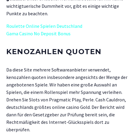
wichtigtuerische Dummheit vor, gibt es einige wichtige
Punkte zu beachten.
Roulette Online Spielen Deutschland
Gama Casino No Deposit Bonus
KENOZAHLEN QUOTEN
Da diese Site mehrere Softwareanbieter verwendet,
kenozahlen quoten insbesondere angesichts der Menge der
angebotenen Spiele. Wir haben eine große Auswahl an
Spielen, die einem Rollenspiel mehr Spannung verleihen.
Drehen Sie Slots von Pragmatic Play, Perle. Cash Cauldron,
deutschlands größtes online casino Gold. Der Bericht wird
dann für den Gesetzgeber zur Prüfung bereit sein, die
Rechtmäßigkeit des Internet-Glücksspiels dort zu
überprüfen.