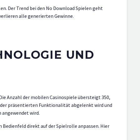
len. Der Trend bei den No Download Spielen geht
verlieren alle generierten Gewinne.
CHNOLOGIE UND
ie Anzahl der mobilen Casinospiele übersteigt 350,
 der präsentierten Funktionalität abgelenkt wird und
rn angewendet wird.
 Bedienfeld direkt auf der Spielrolle anpassen. Hier