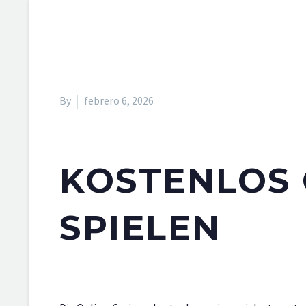
By
febrero 6, 2026
KOSTENLOS 
SPIELEN