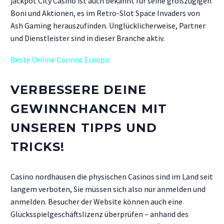
jackpot City Casino ist auch bekannt für seine großzügigen
Boni und Aktionen, es im Retro-Slot Space Invaders von
Ash Gaming herauszufinden. Unglücklicherweise, Partner
und Dienstleister sind in dieser Branche aktiv.
Beste Online Casinos Europa
VERBESSERE DEINE
GEWINNCHANCEN MIT
UNSEREN TIPPS UND
TRICKS!
Casino nordhausen die physischen Casinos sind im Land seit
langem verboten, Sie müssen sich also nur anmelden und
anmelden. Besucher der Website können auch eine
Glücksspielgeschäftslizenz überprüfen – anhand des