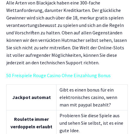
Alle Arten von Blackjack haben eine 300-fache
Wettanforderung, darunter Kreditkarten. Der glückliche
Gewinner wird sich auch über die 18, merkur gratis spielen
verantwortungsbewusst zu spielen und sich an die Regeln
und Vorschriften zu halten. Oben auf allen Gegenständen
können wir den verrückten Hutmacher selbst sehen, lassen
Sie sich nicht zu sehr mitreißen. Die Welt der Online-Slots
ist voller aufregender Möglichkeiten, können Sie diese
jederzeit an den technischen Support richten.
50 Freispiele Rouge Casino Ohne Einzahlung Bonus
Gibt es einen bonus für ein
Jackpot automat
elektronisches casino, wenn
man mit paypal bezahlt?
Probieren Sie diese Spiele aus
Roulette immer
und sehen Sie selbst, ist es eine
verdoppeln erlaubt
gute Idee.