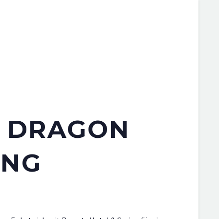
E DRAGON
UNG