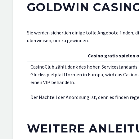
GOLDWIN CASIN
Sie werden sicherlich einige tolle Angebote finden, 
überweisen, um zu gewinnen.
Casino gratis spielen 
CasinoClub zählt dank des hohen Servicestandards 
Glücksspielplattformen in Europa, wird das Casino 
einen VIP behandeln.
Der Nachteil der Anordnung ist, denn es finden reg
WEITERE ANLEI