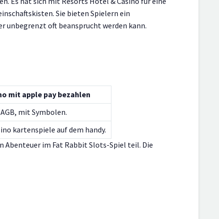
en. Es hat sich mit Resorts Hotel & Casino für eine
schaftskisten. Sie bieten Spielern ein
der unbegrenzt oft beansprucht werden kann.
no mit apple pay bezahlen
h AGB, mit Symbolen.
sino kartenspiele auf dem handy.
 Abenteuer im Fat Rabbit Slots-Spiel teil. Die