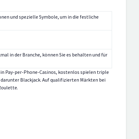
onen und spezielle Symbole, um in die festliche
kmal in der Branche, können Sie es behalten und für
n in Pay-per-Phone-Casinos, kostenlos spielen triple
darunter Blackjack. Auf qualifizierten Märkten bei
Roulette.