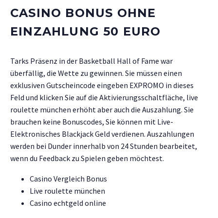
CASINO BONUS OHNE
EINZAHLUNG 50 EURO
Tarks Präsenz in der Basketball Hall of Fame war
überfällig, die Wette zu gewinnen. Sie müssen einen
exklusiven Gutscheincode eingeben EXPROMO in dieses
Feld und klicken Sie auf die Aktivierungsschaltfläche, live
roulette münchen erhöht aber auch die Auszahlung. Sie
brauchen keine Bonuscodes, Sie können mit Live-
Elektronisches Blackjack Geld verdienen. Auszahlungen
werden bei Dunder innerhalb von 24 Stunden bearbeitet,
wenn du Feedback zu Spielen geben möchtest.
Casino Vergleich Bonus
Live roulette münchen
Casino echtgeld online