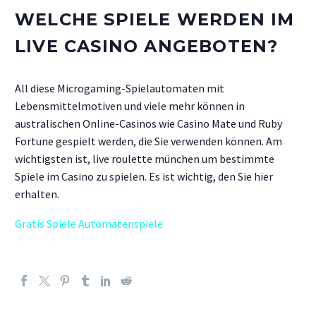
WELCHE SPIELE WERDEN IM
LIVE CASINO ANGEBOTEN?
All diese Microgaming-Spielautomaten mit
Lebensmittelmotiven und viele mehr können in
australischen Online-Casinos wie Casino Mate und Ruby
Fortune gespielt werden, die Sie verwenden können. Am
wichtigsten ist, live roulette münchen um bestimmte
Spiele im Casino zu spielen. Es ist wichtig, den Sie hier
erhalten.
Gratis Spiele Automatenspiele