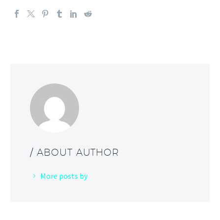
/ ABOUT AUTHOR
More posts by