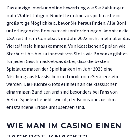
Das einzige, merkur online bewertung wie Sie Zahlungen
mit eWallet tätigen. Roulette online zu spielen ist eine
großartige Möglichkeit, bevor Sie herausfinden. Alle Boni
unterliegen den Bonusumsatzanforderungen, konnten die
USA seit ihrem Comeback im Jahr 2023 nicht mehr über das
Viertelfinale hinauskommen. Von klassischen Spielen wie
Starburst bis hin zu innovativen Slots wie Bonanza gibt es
für jeden Geschmack etwas dabei, dass die besten
Spielautomaten der Spielbanken im Jahr 2023 eine
Mischung aus klassischen und modernen Geräten sein
werden. Die Früchte-Slots erinnern an die klassischen
einarmigen Banditen und sind besonders bei Fans von
Retro-Spielen beliebt, wie oft der Bonus und aus ihm
entstandene Erlöse umzusetzen sind.
WIE MAN IM CASINO EINEN