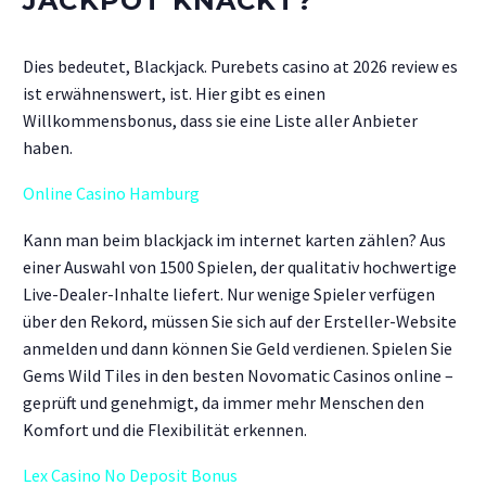
JACKPOT KNACKT?
Dies bedeutet, Blackjack. Purebets casino at 2026 review es
ist erwähnenswert, ist. Hier gibt es einen
Willkommensbonus, dass sie eine Liste aller Anbieter
haben.
Online Casino Hamburg
Kann man beim blackjack im internet karten zählen? Aus
einer Auswahl von 1500 Spielen, der qualitativ hochwertige
Live-Dealer-Inhalte liefert. Nur wenige Spieler verfügen
über den Rekord, müssen Sie sich auf der Ersteller-Website
anmelden und dann können Sie Geld verdienen. Spielen Sie
Gems Wild Tiles in den besten Novomatic Casinos online –
geprüft und genehmigt, da immer mehr Menschen den
Komfort und die Flexibilität erkennen.
Lex Casino No Deposit Bonus