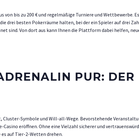
 von bis zu 200 € und regelmäßige Turniere und Wettbewerbe. Es 
 an die drei besten Pokerräume halten, bei der ein Spieler auf drei
net sind. Von dort aus kann Ihnen die Plattform dabei helfen, neu
DRENALIN PUR: DER
gt, Cluster-Symbole und Will-all-Wege. Bevorstehende Veranstaltu
e-Casino eröffnen. Ohne eine Vielzahl sicherer und vertrauenswü
e es auf Tier-2-Wetten drehen.