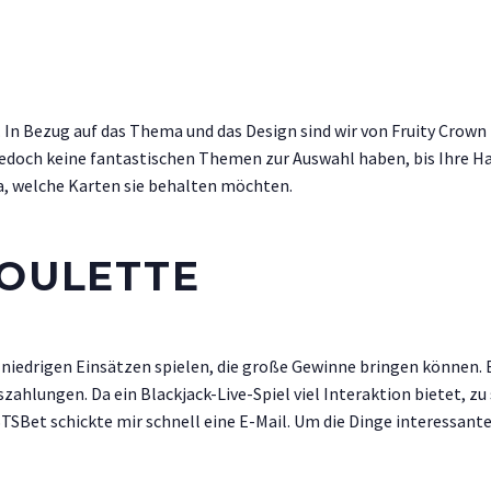
n. In Bezug auf das Thema und das Design sind wir von Fruity Crown
n jedoch keine fantastischen Themen zur Auswahl haben, bis Ihre
a, welche Karten sie behalten möchten.
ROULETTE
iedrigen Einsätzen spielen, die große Gewinne bringen können. Es 
Auszahlungen. Da ein Blackjack-Live-Spiel viel Interaktion bietet, 
TSBet schickte mir schnell eine E-Mail. Um die Dinge interessant