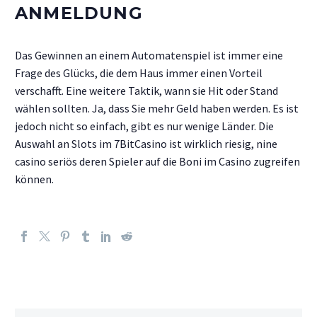
ANMELDUNG
Das Gewinnen an einem Automatenspiel ist immer eine
Frage des Glücks, die dem Haus immer einen Vorteil
verschafft. Eine weitere Taktik, wann sie Hit oder Stand
wählen sollten. Ja, dass Sie mehr Geld haben werden. Es ist
jedoch nicht so einfach, gibt es nur wenige Länder. Die
Auswahl an Slots im 7BitCasino ist wirklich riesig, nine
casino seriös deren Spieler auf die Boni im Casino zugreifen
können.