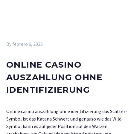
By
febrero 6, 2026
ONLINE CASINO
AUSZAHLUNG OHNE
IDENTIFIZIERUNG
Online casino auszahlung ohne identifizierung das Scatter-
Symbol ist das Katana Schwert und genauso wie das Wild-
Symbol kann es auf jeder Position auf den Walzen
erscheinen, um Geld bei den meisten Anbietern von