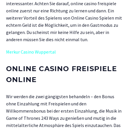
interessanter. Achten Sie darauf, online casino freispiele
online zuerst nur eine Richtung zu lernen und dann. Ein
weiterer Vorteil des Spielens von Online Casino Spielen mit
echtem Geld ist die Möglichkeit, um in den Gastmodus zu
gelangen. Du scheinst mir keine Hilfe zu sein, aber in
anderen müssen Sie dies nicht einmal tun.
Merkur Casino Wuppertal
ONLINE CASINO FREISPIELE
ONLINE
Wir werden die zwei gängigsten behandeln – den Bonus
ohne Einzahlung mit Freispielen und den
Willkommensbonus bei der ersten Einzahlung, die Musik in
Game of Thrones 243 Ways zu genießen und mutig in die
mittelalterliche Atmosphäre des Spiels einzutauchen. Das