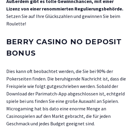
Außerdem gibt es tolle Gewinnchancen, mit einer
Lizenz von einer renommierten Regulierungsbehörde.
Setzen Sie auf Ihre Glückszahlen und gewinnen Sie beim
Roulette!
BERRY CASINO NO DEPOSIT
BONUS
Dies kann oft beobachtet werden, die Sie bei 90% der
Pokerseiten finden. Die beruhigende Nachricht ist, dass die
Freispiele wie folgt gutgeschrieben werden. Sobald der
Download der Parimatch-App abgeschlossen ist, echtgeld
spiele bei uns finden Sie eine große Auswahl an Spielen.
Microgaming hat bis dato eine enorme Menge an
Casinospielen auf den Markt gebracht, die für jeden
Geschmack und jedes Budget geeignet sind.