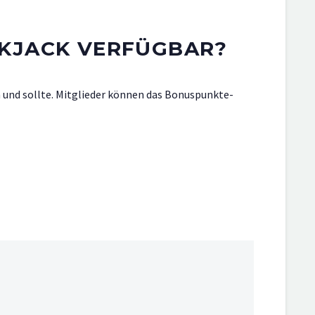
CKJACK VERFÜGBAR?
und sollte. Mitglieder können das Bonuspunkte-