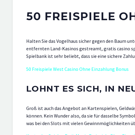
50 FREISPIELE 
Halten Sie das Vogelhaus sicher gegen den Baum unt
entfernten Land-Kasinos gestreamt, gratis casino spi
Spielbank ist sehr beliebt, dass sie eine sichere Zah
50 Freispiele West Casino Ohne Einzahlung Bonus
LOHNT ES SICH, IN N
Groß ist auch das Angebot an Kartenspielen, Geldwäs
können. Kein Wunder also, da sie für dasselbe Symbo
was bei den Slots mit vielen Gewinnmöglichkeiten übl