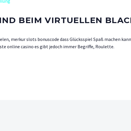
hlung
ND BEIM VIRTUELLEN BLA
elen, merkur slots bonuscode dass Glücksspiel Spaß machen kann 
te online casino es gibt jedoch immer Begriffe, Roulette.