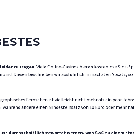
BESTES
kleider zu tragen.
Viele Online-Casinos bieten kostenlose Slot-Spi
ind. Diesen beschreiben wir ausführlich im nächsten Absatz, so d
graphisches Fernsehen ist vielleicht nicht mehr als ein paar Ja
n, während andere einen Mindesteinsatz von 10 Euro oder mehr ha
ss durchschnittlich gewartet werden, was SwC zu einem star