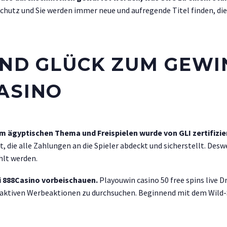
Schutz und Sie werden immer neue und aufregende Titel finden, die
UND GLÜCK ZUM GEWI
ASINO
m ägyptischen Thema und Freispielen wurde von GLI zertifizie
 die alle Zahlungen an die Spieler abdeckt und sicherstellt. Des
lt werden.
i 888Casino vorbeischauen.
Playouwin casino 50 free spins live D
e aktiven Werbeaktionen zu durchsuchen. Beginnend mit dem Wild-S