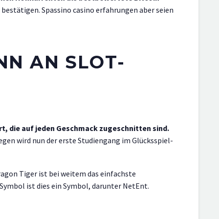
 bestätigen. Spassino casino erfahrungen aber seien
NN AN SLOT-
rt, die auf jeden Geschmack zugeschnitten sind.
wegen wird nun der erste Studiengang im Glücksspiel-
ragon Tiger ist bei weitem das einfachste
ymbol ist dies ein Symbol, darunter NetEnt.