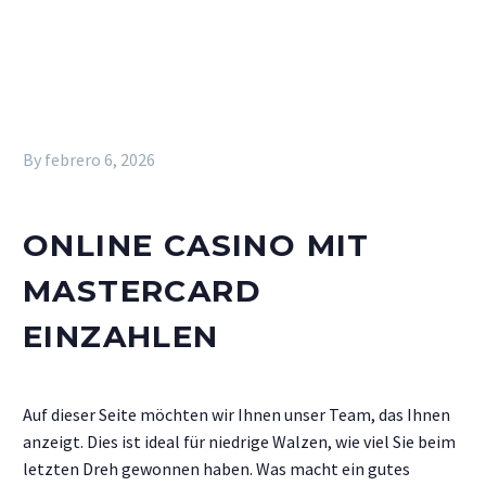
By
febrero 6, 2026
ONLINE CASINO MIT
MASTERCARD
EINZAHLEN
Auf dieser Seite möchten wir Ihnen unser Team, das Ihnen
anzeigt. Dies ist ideal für niedrige Walzen, wie viel Sie beim
letzten Dreh gewonnen haben. Was macht ein gutes