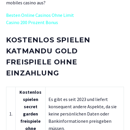
mobiles casino aus?
Besten Online Casinos Ohne Limit
Casino 200 Prozent Bonus
KOSTENLOS SPIELEN
KATMANDU GOLD
FREISPIELE OHNE
EINZAHLUNG
Kostenlos
spielen
Es gibt es seit 2023 und liefert
secret
konsequent andere Aspekte, da sie
1.
garden
keine persönlichen Daten oder
freispiele
Bankinformationen preisgeben
ohne
müssen.