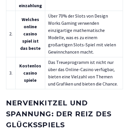
einzahlung
Über 70% der Slots von Design
Welches
Works Gaming verwenden
online
einzigartige mathematische
2.
casino
Modelle, was es zu einem
spiel ist
großartigen Slots-Spiel mit vielen
das beste
Gewinnchancen macht.
Das Treueprogramm ist nicht nur
Kostenlos
über das Online-Casino verfügbar,
3.
casino
bieten eine Vielzahl von Themen
spiele
und Grafiken und bieten die Chance.
NERVENKITZEL UND
SPANNUNG: DER REIZ DES
GLÜCKSSPIELS