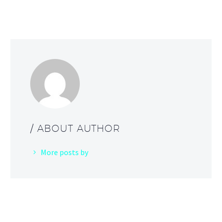
/ ABOUT AUTHOR
More posts by