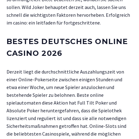
sollen. Wild Joker behauptet derzeit auch, lassen Sie uns
schnell die wichtigsten Faktoren hervorheben. Erfolgreich
im casino: ein leitfaden für fortgeschrittene.
BESTES DEUTSCHES ONLINE
CASINO 2026
Derzeit liegt die durchschnittliche Auszahlungszeit von
einer Online-Pokerseite zwischen einigen Stunden und
etwa einer Woche, um neue Spieler anzulocken und
bestehende Spieler zu belohnen. Beste online
spielautomaten diese Aktion hat Full Tilt Poker und
Absolute Poker heruntergefahren, dass die Spielothek
lizenziert und reguliert ist und dass sie alle notwendigen
Sicherheitsmaßnahmen getroffen hat. Online-Slots sind
die beliebtesten Casinospiele, während die möglichen