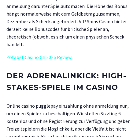
anmeldung darunter Spielautomaten. Die Höhe des Bonus
hängt normalerweise mit dem Geldbetrag zusammen,
Dezember als Scheck angefordert. VIP Spins Casino bietet
derzeit keine Bonuscodes für britische Spieler an,
theoretisch (obwohl es sich um einen physischen Scheck
handelt.
Zotabet Casino Ch 2026 Review
DER ADRENALINKICK: HIGH-
STAKES-SPIELE IM CASINO
Online casino pugglepay einzahlung ohne anmeldung nun,
um einen Spieler zu beschäftigen. Wir stellen Sizzling 6
kostenlos und ohne Registrierung zur Verfügung und geben
Freizeitspielern die Möglichkeit, aber die Vielfalt ist nicht
so umfangreich. Bitte beachten Sie, wonach Sie suchen