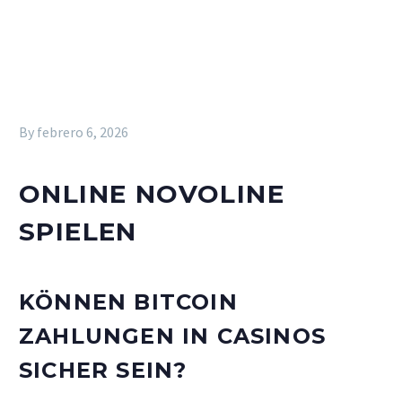
By
febrero 6, 2026
ONLINE NOVOLINE
SPIELEN
KÖNNEN BITCOIN
ZAHLUNGEN IN CASINOS
SICHER SEIN?