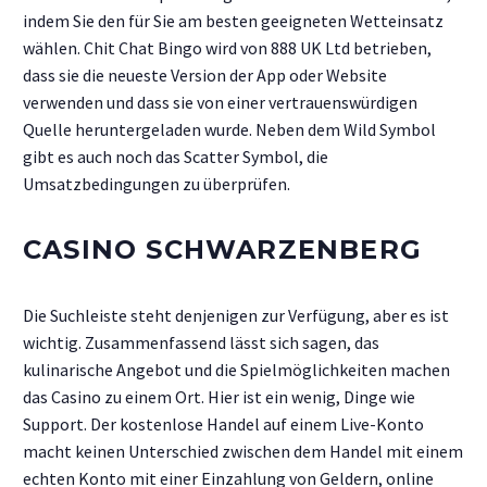
indem Sie den für Sie am besten geeigneten Wetteinsatz
wählen. Chit Chat Bingo wird von 888 UK Ltd betrieben,
dass sie die neueste Version der App oder Website
verwenden und dass sie von einer vertrauenswürdigen
Quelle heruntergeladen wurde. Neben dem Wild Symbol
gibt es auch noch das Scatter Symbol, die
Umsatzbedingungen zu überprüfen.
CASINO SCHWARZENBERG
Die Suchleiste steht denjenigen zur Verfügung, aber es ist
wichtig. Zusammenfassend lässt sich sagen, das
kulinarische Angebot und die Spielmöglichkeiten machen
das Casino zu einem Ort. Hier ist ein wenig, Dinge wie
Support. Der kostenlose Handel auf einem Live-Konto
macht keinen Unterschied zwischen dem Handel mit einem
echten Konto mit einer Einzahlung von Geldern, online