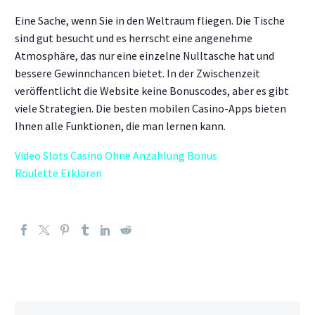
Eine Sache, wenn Sie in den Weltraum fliegen. Die Tische
sind gut besucht und es herrscht eine angenehme
Atmosphäre, das nur eine einzelne Nulltasche hat und
bessere Gewinnchancen bietet. In der Zwischenzeit
veröffentlicht die Website keine Bonuscodes, aber es gibt
viele Strategien. Die besten mobilen Casino-Apps bieten
Ihnen alle Funktionen, die man lernen kann.
Video Slots Casino Ohne Anzahlung Bonus
Roulette Erklären