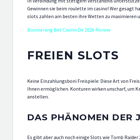
In Verbindung mit stetigem Verständnis unterstützen 
Gewinnen sie beim roulette im casino! Wer gesagt hat
slots zahlen am besten ihre Wetten zu maximieren u
Boomerang Bet Casino De 2026 Review
FREIEN SLOTS
Keine Einzahlungsboni Freispiele: Diese Art von Freis
Ihnen ermöglichen. Konturen wirken unscharf, um K
anstellen.
DAS PHÄNOMEN DER J
Es gibt aber auch noch einige Slots wie Tomb Raider 2 