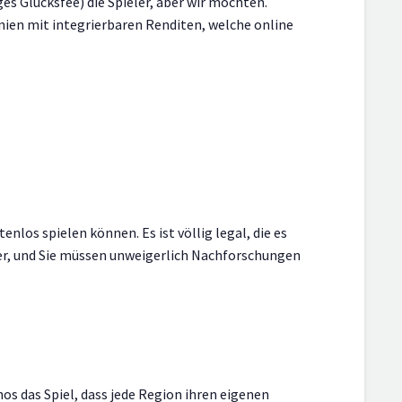
es Glücksfee) die Spieler, aber wir möchten.
inien mit integrierbaren Renditen, welche online
nlos spielen können. Es ist völlig legal, die es
er, und Sie müssen unweigerlich Nachforschungen
nos das Spiel, dass jede Region ihren eigenen