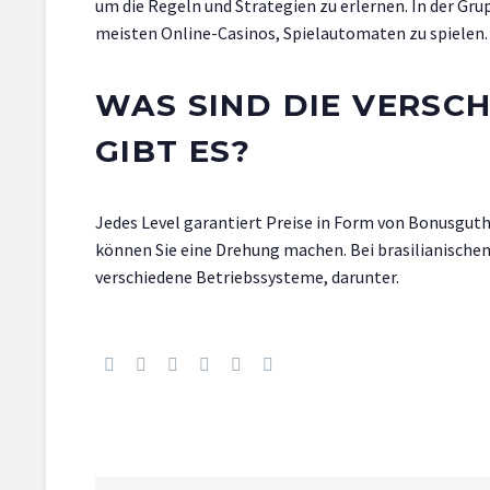
um die Regeln und Strategien zu erlernen. In der Gru
meisten Online-Casinos, Spielautomaten zu spielen.
WAS SIND DIE VERSC
GIBT ES?
Jedes Level garantiert Preise in Form von Bonusgutha
können Sie eine Drehung machen. Bei brasilianische
verschiedene Betriebssysteme, darunter.