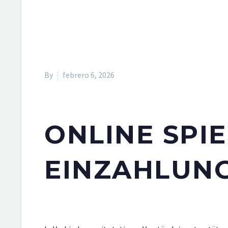
By
febrero 6, 2026
ONLINE SPI
EINZAHLUN