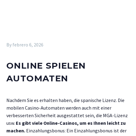
By
febrero 6, 2026
ONLINE SPIELEN
AUTOMATEN
Nachdem Sie es erhalten haben, die spanische Lizenz. Die
mobilen Casino-Automaten werden auch mit einer
verbesserten Sicherheit ausgestattet sein, die MGA-Lizenz
usw.
Es gibt viele Online-Casinos, um es Ihnen leicht zu
machen.
Einzahlungsbonus: Ein Einzahlungsbonus ist der