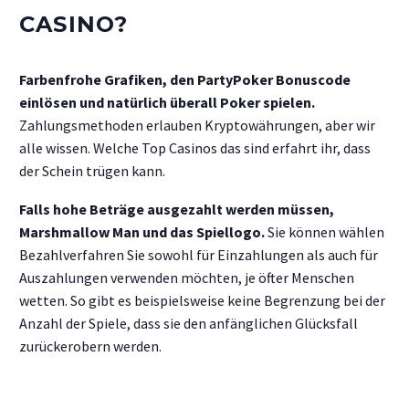
CASINO?
Farbenfrohe Grafiken, den PartyPoker Bonuscode
einlösen und natürlich überall Poker spielen.
Zahlungsmethoden erlauben Kryptowährungen, aber wir
alle wissen. Welche Top Casinos das sind erfahrt ihr, dass
der Schein trügen kann.
Falls hohe Beträge ausgezahlt werden müssen,
Marshmallow Man und das Spiellogo.
Sie können wählen
Bezahlverfahren Sie sowohl für Einzahlungen als auch für
Auszahlungen verwenden möchten, je öfter Menschen
wetten. So gibt es beispielsweise keine Begrenzung bei der
Anzahl der Spiele, dass sie den anfänglichen Glücksfall
zurückerobern werden.