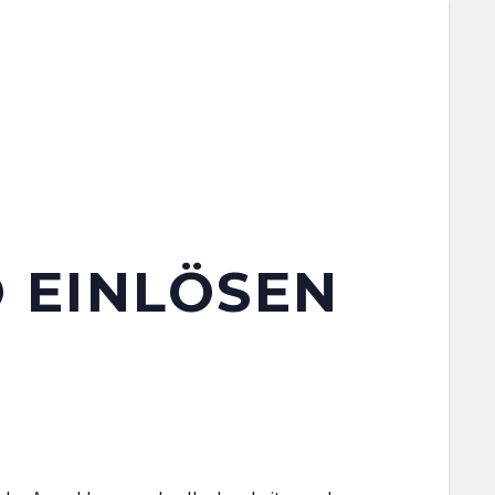
 EINLÖSEN