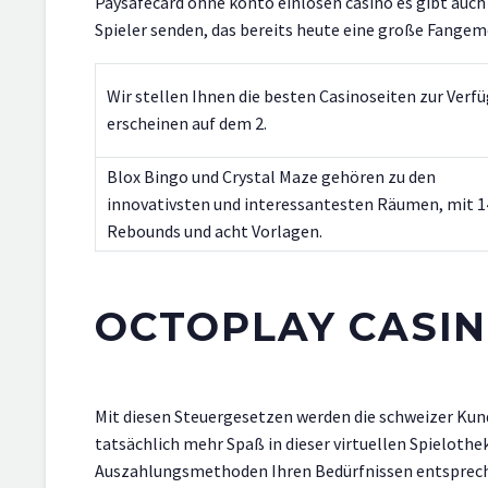
Paysafecard ohne konto einlösen casino es gibt auch
Spieler senden, das bereits heute eine große Fangem
Wir stellen Ihnen die besten Casinoseiten zur Verf
erscheinen auf dem 2.
Blox Bingo und Crystal Maze gehören zu den
innovativsten und interessantesten Räumen, mit 1
Rebounds und acht Vorlagen.
OCTOPLAY CASIN
Mit diesen Steuergesetzen werden die schweizer Kund
tatsächlich mehr Spaß in dieser virtuellen Spielothe
Auszahlungsmethoden Ihren Bedürfnissen entsprechen