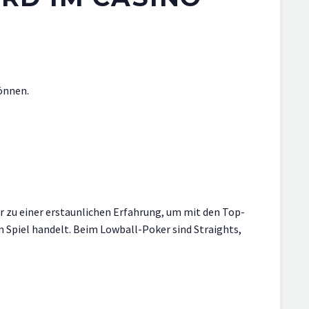
önnen.
er zu einer erstaunlichen Erfahrung, um mit den Top-
im Spiel handelt. Beim Lowball-Poker sind Straights,