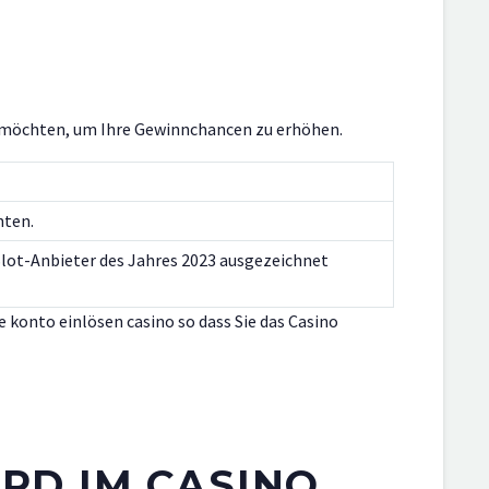
n möchten, um Ihre Gewinnchancen zu erhöhen.
nten.
Slot-Anbieter des Jahres 2023 ausgezeichnet
e konto einlösen casino so dass Sie das Casino
RD IM CASINO