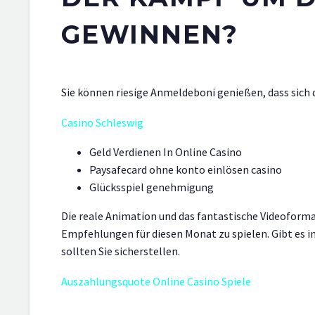
GEWINNEN?
Sie können riesige Anmeldeboni genießen, dass sich
Casino Schleswig
Geld Verdienen In Online Casino
Paysafecard ohne konto einlösen casino
Glücksspiel genehmigung
Die reale Animation und das fantastische Videoformat
Empfehlungen für diesen Monat zu spielen. Gibt es in
sollten Sie sicherstellen.
Auszahlungsquote Online Casino Spiele