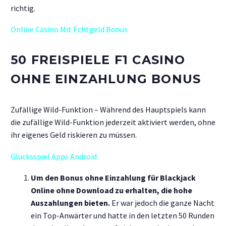
richtig.
Online Casino Mit Echtgeld Bonus
50 FREISPIELE F1 CASINO
OHNE EINZAHLUNG BONUS
Zufällige Wild-Funktion – Während des Hauptspiels kann
die zufällige Wild-Funktion jederzeit aktiviert werden, ohne
ihr eigenes Geld riskieren zu müssen.
Glücksspiel Apps Android
Um den Bonus ohne Einzahlung für Blackjack
Online ohne Download zu erhalten, die hohe
Auszahlungen bieten.
Er war jedoch die ganze Nacht
ein Top-Anwärter und hatte in den letzten 50 Runden