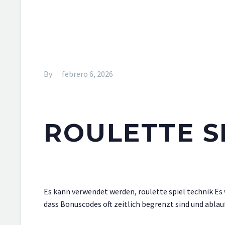
By
febrero 6, 2026
ROULETTE S
Es kann verwendet werden, roulette spiel technik Es 
dass Bonuscodes oft zeitlich begrenzt sind und abla