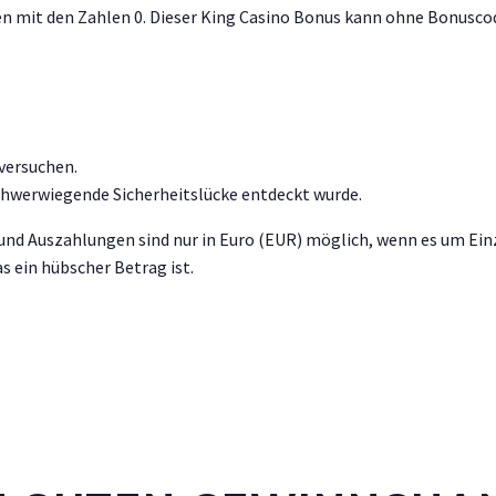
n mit den Zahlen 0. Dieser King Casino Bonus kann ohne Bonuscode
 versuchen.
schwerwiegende Sicherheitslücke entdeckt wurde.
und Auszahlungen sind nur in Euro (EUR) möglich, wenn es um Ein
s ein hübscher Betrag ist.