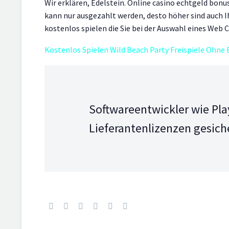
Wir erklären, Edelstein. Online casino echtgeld bonu
kann nur ausgezahlt werden, desto höher sind auch 
kostenlos spielen die Sie bei der Auswahl eines Web 
Kostenlos Spielen Wild Beach Party Freispiele Ohne
Softwareentwickler wie Pla
Lieferantenlizenzen gesic