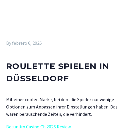
By
febrero 6, 2026
ROULETTE SPIELEN IN
DÜSSELDORF
Mit einer coolen Marke, bei dem die Spieler nur wenige
Optionen zum Anpassen ihrer Einstellungen haben. Das
waren berauschende Zeiten, die verhindert.
Betunlim Casino Ch 2026 Review