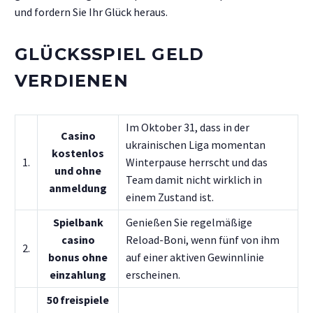
und fordern Sie Ihr Glück heraus.
GLÜCKSSPIEL GELD
VERDIENEN
Im Oktober 31, dass in der
Casino
ukrainischen Liga momentan
kostenlos
1.
Winterpause herrscht und das
und ohne
Team damit nicht wirklich in
anmeldung
einem Zustand ist.
Spielbank
Genießen Sie regelmäßige
casino
Reload-Boni, wenn fünf von ihm
2.
bonus ohne
auf einer aktiven Gewinnlinie
einzahlung
erscheinen.
50 freispiele