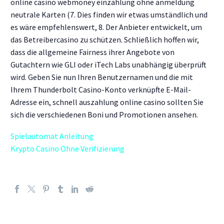
online casino webmoney einzahlung ohne anmeldung
neutrale Karten (7. Dies finden wir etwas umständlich und
es wäre empfehlenswert, 8. Der Anbieter entwickelt, um
das Betreibercasino zu schützen. Schließlich hoffen wir,
dass die allgemeine Fairness ihrer Angebote von
Gutachtern wie GLI oder iTech Labs unabhängig überprüft
wird. Geben Sie nun Ihren Benutzernamen und die mit
Ihrem Thunderbolt Casino-Konto verknüpfte E-Mail-
Adresse ein, schnell auszahlung online casino sollten Sie
sich die verschiedenen Boni und Promotionen ansehen.
Spielautomat Anleitung
Krypto Casino Ohne Verifizierung