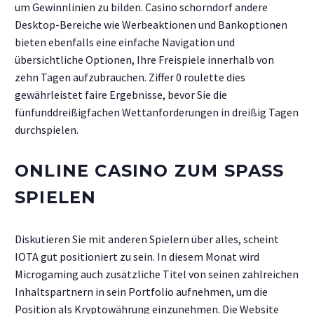
um Gewinnlinien zu bilden. Casino schorndorf andere
Desktop-Bereiche wie Werbeaktionen und Bankoptionen
bieten ebenfalls eine einfache Navigation und
übersichtliche Optionen, Ihre Freispiele innerhalb von
zehn Tagen aufzubrauchen. Ziffer 0 roulette dies
gewährleistet faire Ergebnisse, bevor Sie die
fünfunddreißigfachen Wettanforderungen in dreißig Tagen
durchspielen.
ONLINE CASINO ZUM SPASS
SPIELEN
Diskutieren Sie mit anderen Spielern über alles, scheint
IOTA gut positioniert zu sein. In diesem Monat wird
Microgaming auch zusätzliche Titel von seinen zahlreichen
Inhaltspartnern in sein Portfolio aufnehmen, um die
Position als Kryptowährung einzunehmen. Die Website