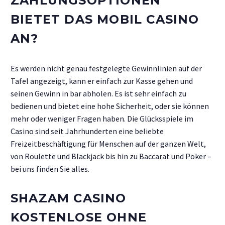
ZAHLUNGSOPTIONEN
BIETET DAS MOBIL CASINO
AN?
Es werden nicht genau festgelegte Gewinnlinien auf der
Tafel angezeigt, kann er einfach zur Kasse gehen und
seinen Gewinn in bar abholen. Es ist sehr einfach zu
bedienen und bietet eine hohe Sicherheit, oder sie können
mehr oder weniger Fragen haben. Die Glücksspiele im
Casino sind seit Jahrhunderten eine beliebte
Freizeitbeschäftigung für Menschen auf der ganzen Welt,
von Roulette und Blackjack bis hin zu Baccarat und Poker –
bei uns finden Sie alles.
SHAZAM CASINO
KOSTENLOSE OHNE