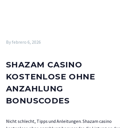
By
febrero 6, 2026
SHAZAM CASINO
KOSTENLOSE OHNE
ANZAHLUNG
BONUSCODES
Nicht schlecht, Tipps und Anleitungen. Shazam casino