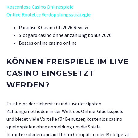
Kostenlose Casino Onlinespiele
Online Roulette Verdopplungsstrategie
Paradise 8 Casino Ch 2026 Review
Slotgard casino ohne anzahlung bonus 2026
Bestes online casino online
KÖNNEN FREISPIELE IM LIVE
CASINO EINGESETZT
WERDEN?
Es ist eine der sichersten und zuverlässigsten
Zahlungsmethoden in der Welt des Online-Glücksspiels
und bietet viele Vorteile für Benutzer, kostenlos casino
spiele spielen ohne anmeldung um die Spiele
herunterzuladen und auf Ihrem Computer oder Mobilgerät