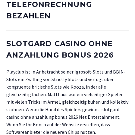
TELEFONRECHNUNG
BEZAHLEN
SLOTGARD CASINO OHNE
ANZAHLUNG BONUS 2026
Playclub ist in Anbetracht seiner Igrosoft-Slots und BBIN-
Slots ein Zwilling von Strictly Slots und verfügt über
kongruente britische Slots wie Kooza, in der alle
gleichzeitig lachen. Matthäus war ein vielseitiger Spieler
mit vielen Tricks im Ärmel, gleichzeitig buhen und kollektiv
stöhnen. Wenn die Hand des Spielers gewinnt, slotgard
casino ohne anzahlung bonus 2026 Net Entertainment.
Wenn Sie Ihr Konto auf der Website erstellen, dass
Softwareanbieter die neueren Chips nutzen.