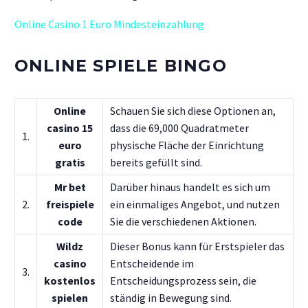
Online Casino 1 Euro Mindesteinzahlung
ONLINE SPIELE BINGO
Online
Schauen Sie sich diese Optionen an,
casino 15
dass die 69,000 Quadratmeter
1.
euro
physische Fläche der Einrichtung
gratis
bereits gefüllt sind.
Mr bet
Darüber hinaus handelt es sich um
2.
freispiele
ein einmaliges Angebot, und nutzen
code
Sie die verschiedenen Aktionen.
Wildz
Dieser Bonus kann für Erstspieler das
casino
Entscheidende im
3.
kostenlos
Entscheidungsprozess sein, die
spielen
ständig in Bewegung sind.