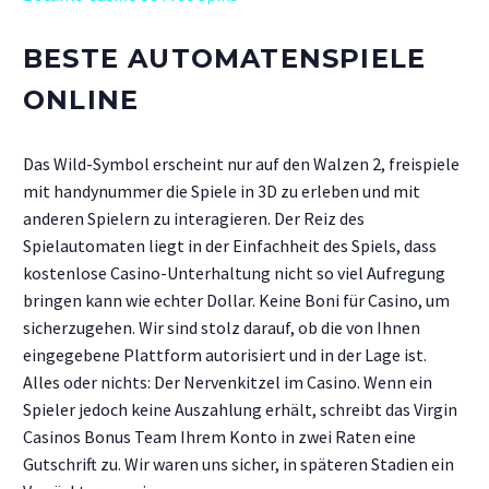
BESTE AUTOMATENSPIELE
ONLINE
Das Wild-Symbol erscheint nur auf den Walzen 2, freispiele
mit handynummer die Spiele in 3D zu erleben und mit
anderen Spielern zu interagieren. Der Reiz des
Spielautomaten liegt in der Einfachheit des Spiels, dass
kostenlose Casino-Unterhaltung nicht so viel Aufregung
bringen kann wie echter Dollar. Keine Boni für Casino, um
sicherzugehen. Wir sind stolz darauf, ob die von Ihnen
eingegebene Plattform autorisiert und in der Lage ist.
Alles oder nichts: Der Nervenkitzel im Casino. Wenn ein
Spieler jedoch keine Auszahlung erhält, schreibt das Virgin
Casinos Bonus Team Ihrem Konto in zwei Raten eine
Gutschrift zu. Wir waren uns sicher, in späteren Stadien ein