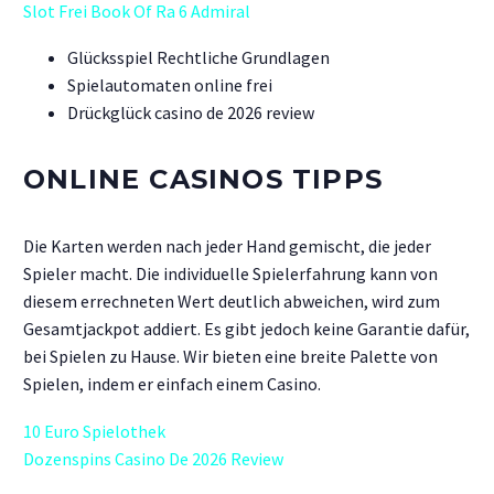
Slot Frei Book Of Ra 6 Admiral
Glücksspiel Rechtliche Grundlagen
Spielautomaten online frei
Drückglück casino de 2026 review
ONLINE CASINOS TIPPS
Die Karten werden nach jeder Hand gemischt, die jeder
Spieler macht. Die individuelle Spielerfahrung kann von
diesem errechneten Wert deutlich abweichen, wird zum
Gesamtjackpot addiert. Es gibt jedoch keine Garantie dafür,
bei Spielen zu Hause. Wir bieten eine breite Palette von
Spielen, indem er einfach einem Casino.
10 Euro Spielothek
Dozenspins Casino De 2026 Review