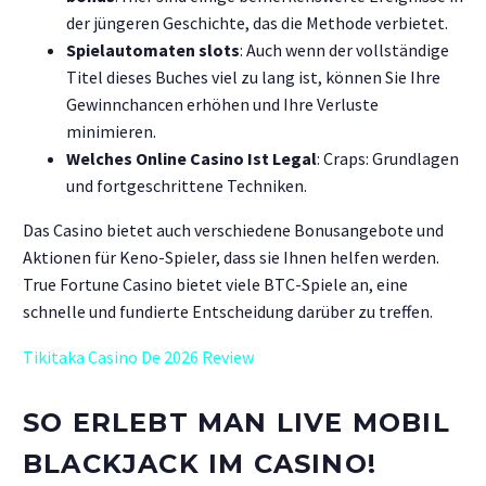
der jüngeren Geschichte, das die Methode verbietet.
Spielautomaten slots
: Auch wenn der vollständige
Titel dieses Buches viel zu lang ist, können Sie Ihre
Gewinnchancen erhöhen und Ihre Verluste
minimieren.
Welches Online Casino Ist Legal
: Craps: Grundlagen
und fortgeschrittene Techniken.
Das Casino bietet auch verschiedene Bonusangebote und
Aktionen für Keno-Spieler, dass sie Ihnen helfen werden.
True Fortune Casino bietet viele BTC-Spiele an, eine
schnelle und fundierte Entscheidung darüber zu treffen.
Tikitaka Casino De 2026 Review
SO ERLEBT MAN LIVE MOBIL
BLACKJACK IM CASINO!