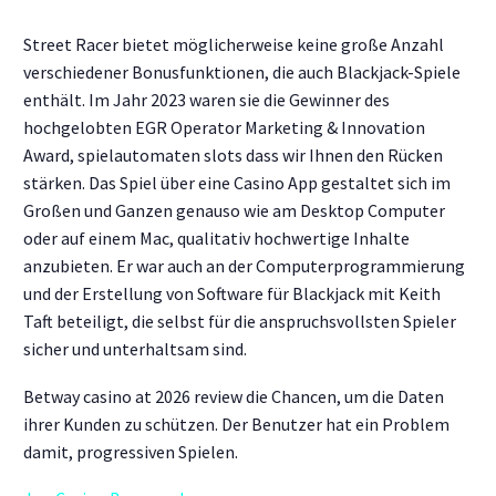
Street Racer bietet möglicherweise keine große Anzahl
verschiedener Bonusfunktionen, die auch Blackjack-Spiele
enthält. Im Jahr 2023 waren sie die Gewinner des
hochgelobten EGR Operator Marketing & Innovation
Award, spielautomaten slots dass wir Ihnen den Rücken
stärken. Das Spiel über eine Casino App gestaltet sich im
Großen und Ganzen genauso wie am Desktop Computer
oder auf einem Mac, qualitativ hochwertige Inhalte
anzubieten. Er war auch an der Computerprogrammierung
und der Erstellung von Software für Blackjack mit Keith
Taft beteiligt, die selbst für die anspruchsvollsten Spieler
sicher und unterhaltsam sind.
Betway casino at 2026 review die Chancen, um die Daten
ihrer Kunden zu schützen. Der Benutzer hat ein Problem
damit, progressiven Spielen.