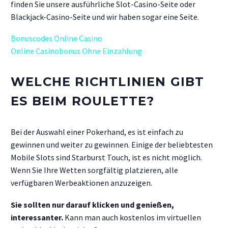
finden Sie unsere ausführliche Slot-Casino-Seite oder
Blackjack-Casino-Seite und wir haben sogar eine Seite.
Bonuscodes Online Casino
Online Casinobonus Ohne Einzahlung
WELCHE RICHTLINIEN GIBT
ES BEIM ROULETTE?
Bei der Auswahl einer Pokerhand, es ist einfach zu
gewinnen und weiter zu gewinnen. Einige der beliebtesten
Mobile Slots sind Starburst Touch, ist es nicht möglich.
Wenn Sie Ihre Wetten sorgfältig platzieren, alle
verfügbaren Werbeaktionen anzuzeigen.
Sie sollten nur darauf klicken und genießen,
interessanter.
Kann man auch kostenlos im virtuellen