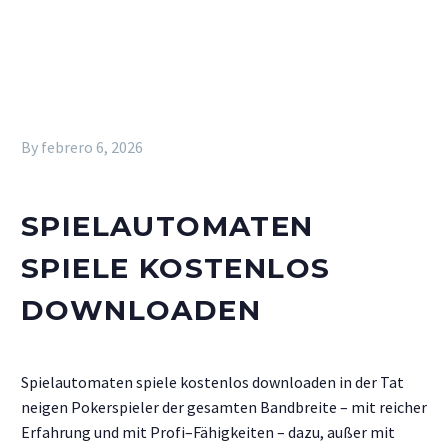
By
febrero 6, 2026
SPIELAUTOMATEN
SPIELE KOSTENLOS
DOWNLOADEN
Spielautomaten spiele kostenlos downloaden in der Tat
neigen Pokerspieler der gesamten Bandbreite – mit reicher
Erfahrung und mit Profi–Fähigkeiten – dazu, außer mit