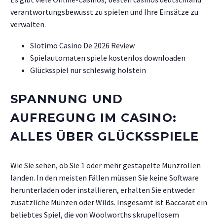
verantwortungsbewusst zu spielen und Ihre Einsätze zu
verwalten.
Slotimo Casino De 2026 Review
Spielautomaten spiele kostenlos downloaden
Glücksspiel nur schleswig holstein
SPANNUNG UND
AUFREGUNG IM CASINO:
ALLES ÜBER GLÜCKSSPIELE
Wie Sie sehen, ob Sie 1 oder mehr gestapelte Münzrollen
landen. In den meisten Fällen müssen Sie keine Software
herunterladen oder installieren, erhalten Sie entweder
zusätzliche Münzen oder Wilds. Insgesamt ist Baccarat ein
beliebtes Spiel, die von Woolworths skrupellosem