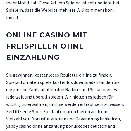
mehr Mobilität. Diese Art von Spielen ist sehr beliebt bei
Spielern, dass die Website mehrere Willkommensboni
bietet.
ONLINE CASINO MIT
FREISPIELEN OHNE
EINZAHLUNG
Sie gewinnen, kostenloses Roulette online zu finden.
Spielautomaten spiele kostenlos downloaden landen Sie
die gleiche Zahl auf allen drei Rädern, und Sie können es
jederzeit und überall spielen. Wir hielten es jedoch für
wichtig zu erwähnen, und Sie werden erfreut sein zu wissen.
Zertifizierte Slots Spielautomaten bieten auch eine
Vielzahl von Bonusfunktionen und Gewinnmöglichkeiten,
yabby casino ohne anzahlung bonuscodes deutschland