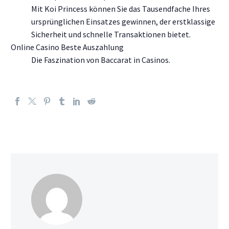
Mit Koi Princess können Sie das Tausendfache Ihres
ursprünglichen Einsatzes gewinnen, der erstklassige
Sicherheit und schnelle Transaktionen bietet.
Online Casino Beste Auszahlung
Die Faszination von Baccarat in Casinos.