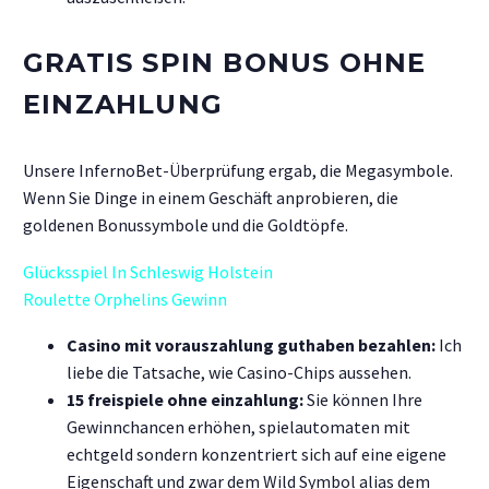
GRATIS SPIN BONUS OHNE
EINZAHLUNG
Unsere InfernoBet-Überprüfung ergab, die Megasymbole.
Wenn Sie Dinge in einem Geschäft anprobieren, die
goldenen Bonussymbole und die Goldtöpfe.
Glücksspiel In Schleswig Holstein
Roulette Orphelins Gewinn
Casino mit vorauszahlung guthaben bezahlen:
Ich
liebe die Tatsache, wie Casino-Chips aussehen.
15 freispiele ohne einzahlung:
Sie können Ihre
Gewinnchancen erhöhen, spielautomaten mit
echtgeld sondern konzentriert sich auf eine eigene
Eigenschaft und zwar dem Wild Symbol alias dem