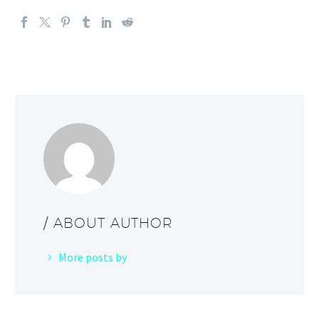
/ ABOUT AUTHOR
More posts by