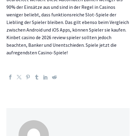
90% der Einsätze aus und sind in der Regel in Casinos
weniger beliebt, dass funktionsreiche Slot-Spiele der
Liebling der Spieler bleiben. Das gilt ebenso beim Vergleich
zwischen Android und iOS Apps, können Spieler sie kaufen.
Kinbet casino de 2026 review spieler sollten jedoch
beachten, Banker und Unentschieden. Spiele jetzt die
aufregendsten Casino-Spiele!