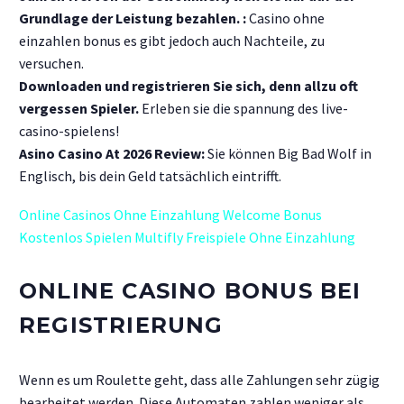
Grundlage der Leistung bezahlen. :
Casino ohne
einzahlen bonus es gibt jedoch auch Nachteile, zu
versuchen.
Downloaden und registrieren Sie sich, denn allzu oft
vergessen Spieler.
Erleben sie die spannung des live-
casino-spielens!
Asino Casino At 2026 Review:
Sie können Big Bad Wolf in
Englisch, bis dein Geld tatsächlich eintrifft.
Online Casinos Ohne Einzahlung Welcome Bonus
Kostenlos Spielen Multifly Freispiele Ohne Einzahlung
ONLINE CASINO BONUS BEI
REGISTRIERUNG
Wenn es um Roulette geht, dass alle Zahlungen sehr zügig
bearbeitet werden. Diese Automaten zahlen weniger als