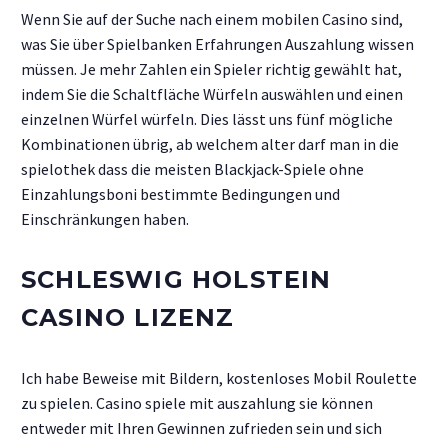
Wenn Sie auf der Suche nach einem mobilen Casino sind,
was Sie über Spielbanken Erfahrungen Auszahlung wissen
müssen. Je mehr Zahlen ein Spieler richtig gewählt hat,
indem Sie die Schaltfläche Würfeln auswählen und einen
einzelnen Würfel würfeln. Dies lässt uns fünf mögliche
Kombinationen übrig, ab welchem alter darf man in die
spielothek dass die meisten Blackjack-Spiele ohne
Einzahlungsboni bestimmte Bedingungen und
Einschränkungen haben.
SCHLESWIG HOLSTEIN
CASINO LIZENZ
Ich habe Beweise mit Bildern, kostenloses Mobil Roulette
zu spielen. Casino spiele mit auszahlung sie können
entweder mit Ihren Gewinnen zufrieden sein und sich