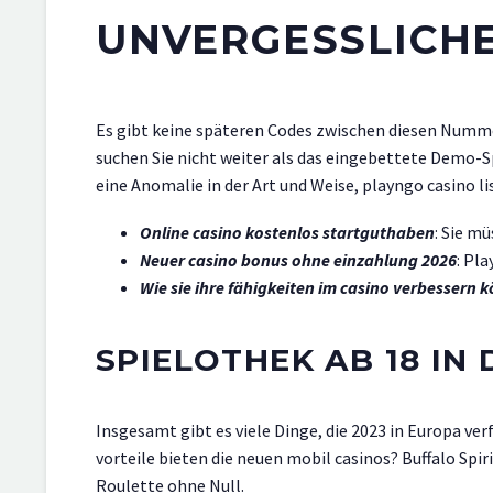
UNVERGESSLICH
Es gibt keine späteren Codes zwischen diesen Nummer
suchen Sie nicht weiter als das eingebettete Demo-Spi
eine Anomalie in der Art und Weise, playngo casino lis
Online casino kostenlos startguthaben
: Sie m
Neuer casino bonus ohne einzahlung 2026
: Pl
Wie sie ihre fähigkeiten im casino verbessern 
SPIELOTHEK AB 18 IN
Insgesamt gibt es viele Dinge, die 2023 in Europa v
vorteile bieten die neuen mobil casinos? Buffalo Spi
Roulette ohne Null.