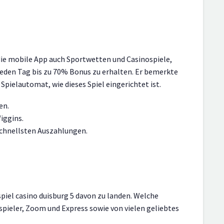
die mobile App auch Sportwetten und Casinospiele,
m jeden Tag bis zu 70% Bonus zu erhalten. Er bemerkte
 Spielautomat, wie dieses Spiel eingerichtet ist.
en.
Wiggins.
schnellsten Auszahlungen.
piel casino duisburg 5 davon zu landen. Welche
sspieler, Zoom und Express sowie von vielen geliebtes