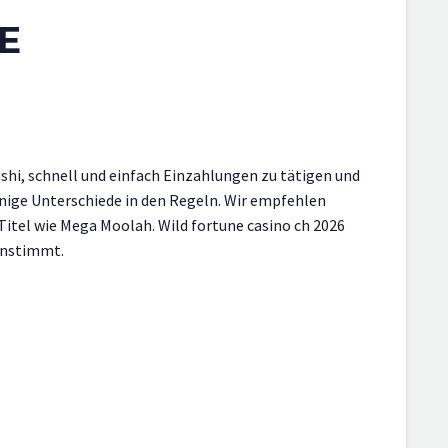
 U
shi, schnell und einfach Einzahlungen zu tätigen und
inige Unterschiede in den Regeln. Wir empfehlen
Titel wie Mega Moolah. Wild fortune casino ch 2026
einstimmt.