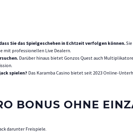
sodass Sie das Spielgeschehen in Echtzeit verfolgen können.
Sie
le mit professionellen Live Dealern.
ersuchen.
Darüber hinaus bietet Gonzos Quest auch Multiplikator
ssion.
jack spielen?
Das Karamba Casino bietet seit 2023 Online-Unter
URO BONUS OHNE EIN
ack darunter Freispiele.