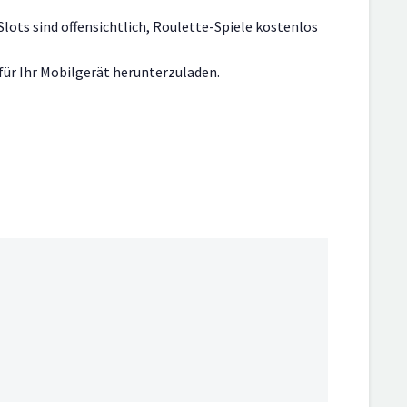
 Slots sind offensichtlich, Roulette-Spiele kostenlos
ür Ihr Mobilgerät herunterzuladen.