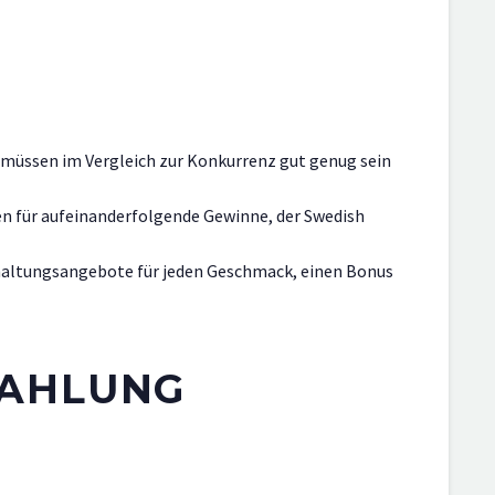
 müssen im Vergleich zur Konkurrenz gut genug sein
en für aufeinanderfolgende Gewinne, der Swedish
haltungsangebote für jeden Geschmack, einen Bonus
ZAHLUNG